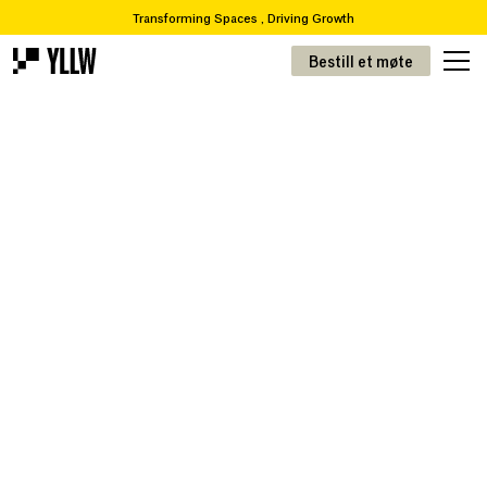
Transforming Spaces , Driving Growth
2
Abonnementsløsninger for kontorer, fra 49 kr/m
Bestill et møte
Ønsker du å flytte eller renovere? Vi tar deg fra A-Å
Over 65 000 varer i vår resirkuleringskatalog
Transformere rom, drive vekst
! 2
Abonnementsløsninger for kontorer, fra 49kr/m