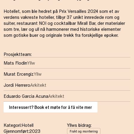
Hotellet, som ble hedret på Prix Versailles 2024 som et av
verdens vakreste hoteller, tilbyr 37 unikt innredede rom og
suiter, restaurant NOI og cocktailbar Mirall Bar, der materialer
som tre, lær og ull nå harmonerer med historiske elementer
som gotiske buer og originale trekk fra forskjellige epoker.
Prosjektteam:
Mats Flodin
Yllw
Murat Ercengiz
Yllw
Jordi Herrero
Arkitekt
Eduardo Garcia Acuna
Arkitekt
Interessert? Book et møte for å få vite mer
Kategori:
Hotell
Yllws bidrag:
Gjennomført:
2023
Frakt og montering