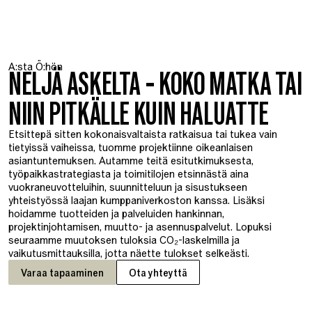
A:sta Ö:hön
NELJÄ ASKELTA - KOKO MATKA TAI
NIIN PITKÄLLE KUIN HALUATTE
Etsittepä sitten kokonaisvaltaista ratkaisua tai tukea vain
tietyissä vaiheissa, tuomme projektiinne oikeanlaisen
asiantuntemuksen. Autamme teitä esitutkimuksesta,
työpaikkastrategiasta ja toimitilojen etsinnästä aina
vuokraneuvotteluihin, suunnitteluun ja sisustukseen
yhteistyössä laajan kumppaniverkoston kanssa. Lisäksi
hoidamme tuotteiden ja palveluiden hankinnan,
projektinjohtamisen, muutto- ja asennuspalvelut. Lopuksi
seuraamme muutoksen tuloksia CO₂-laskelmilla ja
vaikutusmittauksilla, jotta näette tulokset selkeästi.
Varaa tapaaminen
Ota yhteyttä