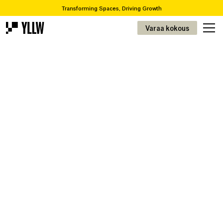
Transforming Spaces, Driving Growth
2
Toimistotilojen tilausratkaisut, alkaen 4,9 €/m
Varaa kokous
Oletteko muuttamassa tai remontoimassa? Me hoidamme projektinne alusta
loppuun.
Kierrätyskatalogissamme on yli 65 000 ainutlaatuista tuotetta.
Tilojen muuttaminen, kasvun vauhdittaminen
2
Prenumerationslösningar för kontor, från 49kr/m