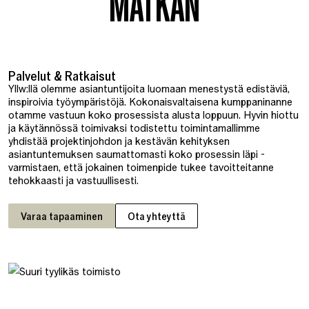
MATKAN
Palvelut & Ratkaisut
Yllw:llä olemme asiantuntijoita luomaan menestystä edistäviä,
inspiroivia työympäristöjä. Kokonaisvaltaisena kumppaninanne
otamme vastuun koko prosessista alusta loppuun. Hyvin hiottu
ja käytännössä toimivaksi todistettu toimintamallimme
yhdistää projektinjohdon ja kestävän kehityksen
asiantuntemuksen saumattomasti koko prosessin läpi -
varmistaen, että jokainen toimenpide tukee tavoitteitanne
tehokkaasti ja vastuullisesti.
Varaa tapaaminen
Ota yhteyttä