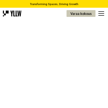
Transforming Spaces, Driving Growth
2
Toimistotilojen tilausratkaisut, alkaen 4,9 €/m
Varaa kokous
Oletteko muuttamassa tai remontoimassa? Me hoidamme projektinne alusta
loppuun.
Kierrätyskatalogissamme on yli 65 000 ainutlaatuista tuotetta.
Tilojen muuttaminen, kasvun vauhdittaminen
2
Prenumerationslösningar för kontor, från 49kr/m