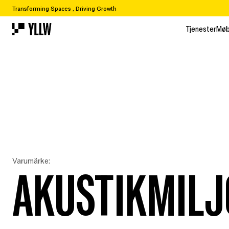
Transforming Spaces , Driving Growth
Tjenester
Møb
Tjenester
Møb
Varumärke:
AKUSTIKMILJO