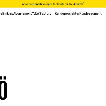
2
Abonnementsløsninger for kontorer, fra 49 kr/m
Ønsker du å flytte eller renovere? Vi tar deg fra A-Å
elinnkjøp
Abonnement
YLLW Factory
Kundeprosjekter
Kundesegment
elinnkjøp
Abonnement
Kundeprosjekter
Kundesegment
Over 65 000 varer i vår resirkuleringskatalog
! 2
Abonnementsløsninger for kontorer, fra 49kr/m
̈