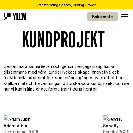
Transforming Spaces, Driving Growth
2
Prenumerationslösningar för kontor, från 49kr/m
Boka möte
Står ni inför en flytt eller renovering? Vi tar er från A-Ö
KUNDPROJEKT
Över 65 000 varor i vår återbrukskatalog
Transforming Spaces, Driving Growth
2
Prenumerationslösningar för kontor, från 49kr/m
Genom nära samarbeten och genuint engagemang har vi
tillsammans med våra kunder lyckats skapa innovativa och
funktionella arbetsmiljöer, som många gånger överträffat högt
ställda mål och förväntningar. Utforska våra kundprojekt och se
hur vi kan hjälpa er att forma framtidens kontor.
Adam Albin
Sendify
Restaurang
,
2026
Sendify
,
2026