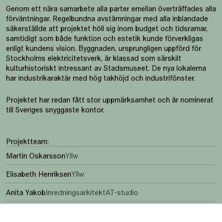
Genom ett nära samarbete alla parter emellan överträffades alla
förväntningar. Regelbundna avstämningar med alla inblandade
säkerställde att projektet höll sig inom budget och tidsramar,
samtidigt som både funktion och estetik kunde förverkligas
enligt kundens vision. Byggnaden, ursprungligen uppförd för
Stockholms elektricitetsverk, är klassad som särskilt
kulturhistoriskt intressant av Stadsmuseet. De nya lokalerna
har industrikaraktär med hög takhöjd och industrifönster.
Projektet har redan fått stor uppmärksamhet och är nominerat
till Sveriges snyggaste kontor.
Projektteam:
Martin Oskarsson
Yllw
Elisabeth Henriksen
Yllw
Anita Yakob
Inredningsarkitekt
AT-studio
Therese Dahlgren
Arkitekt
AT-studio