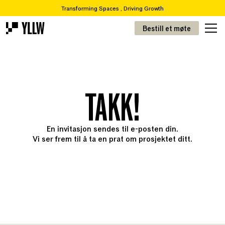
Transforming Spaces , Driving Growth
2
Abonnementsløsninger for kontorer, fra 49 kr/m
Bestill et møte
Ønsker du å flytte eller renovere? Vi tar deg fra A-Å
Over 65 000 varer i vår resirkuleringskatalog
Transformere rom, drive vekst
! 2
Abonnementsløsninger for kontorer, fra 49kr/m
TAKK!
En invitasjon sendes til e-posten din.
Vi ser frem til å ta en prat om prosjektet ditt.