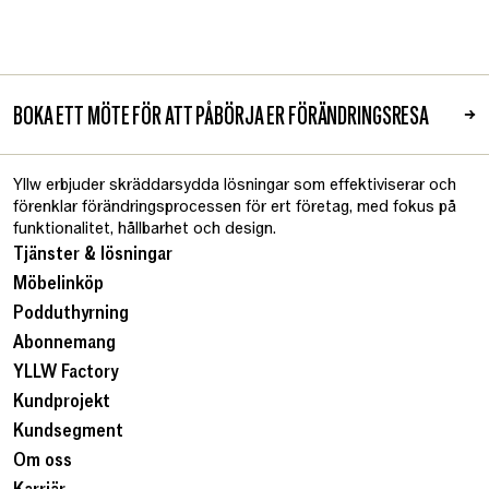
BOKA ETT MÖTE FÖR ATT PÅBÖRJA ER FÖRÄNDRINGSRESA
→
Yllw erbjuder skräddarsydda lösningar som effektiviserar och
förenklar förändringsprocessen för ert företag, med fokus på
funktionalitet, hållbarhet och design.
Tjänster & lösningar
Möbelinköp
Podduthyrning
Abonnemang
YLLW Factory
Kundprojekt
Kundsegment
Om oss
Karriär