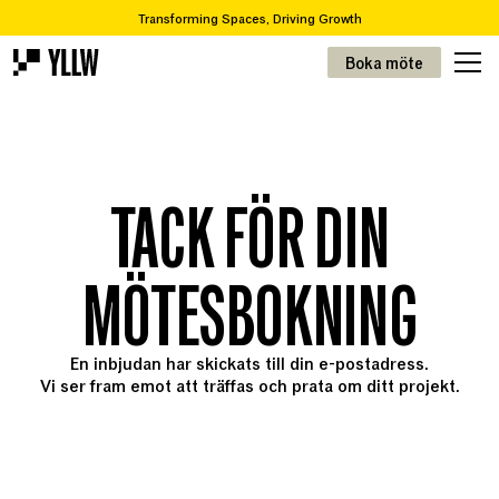
Transforming Spaces, Driving Growth
2
Prenumerationslösningar för kontor, från 49kr/m
Boka möte
Står ni inför en flytt eller renovering? Vi tar er från A-Ö
Över 65 000 varor i vår återbrukskatalog
Transforming Spaces, Driving Growth
2
Prenumerationslösningar för kontor, från 49kr/m
TACK FÖR DIN
MÖTESBOKNING
En inbjudan har skickats till din e-postadress.
Vi ser fram emot att träffas och prata om ditt projekt.