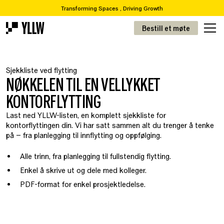
Transforming Spaces , Driving Growth
2
Abonnementsløsninger for kontorer, fra 49 kr/m
Bestill et møte
Ønsker du å flytte eller renovere? Vi tar deg fra A-Å
Over 65 000 varer i vår resirkuleringskatalog
Transformere rom, drive vekst
Sjekkliste ved flytting
! 2
Abonnementsløsninger for kontorer, fra 49kr/m
NØKKELEN TIL EN VELLYKKET
KONTORFLYTTING
Last ned YLLW-listen, en komplett sjekkliste for
kontorflyttingen din. Vi har satt sammen alt du trenger å tenke
på – fra planlegging til innflytting og oppfølging.
Alle trinn, fra planlegging til fullstendig flytting.
Enkel å skrive ut og dele med kolleger.
PDF-format for enkel prosjektledelse.