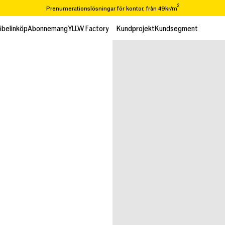
2
Prenumerationslösningar för kontor, från 49kr/m
Står ni inför en flytt eller renovering? Vi tar er från A-Ö
belinköp
Abonnemang
YLLW Factory
Kundprojekt
Kundsegment
belinköp
Abonnemang
Kundprojekt
Kundsegment
Över 65 000 varor i vår återbrukskatalog
2
Prenumerationslösningar för kontor, från 49kr/m