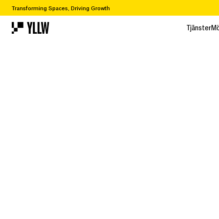
Transforming Spaces, Driving Growth
Tjänster
Mö
Tjänster
Mö