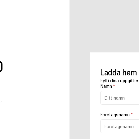
D
Ladda hem c
Fyll i dina uppgifte
Namn
*
,
Företagsnamn
*