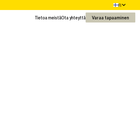
FI
n.
Tietoa meistä
Ota yhteyttä
Varaa tapaaminen
Tietoa meistä
Ota yhteyttä