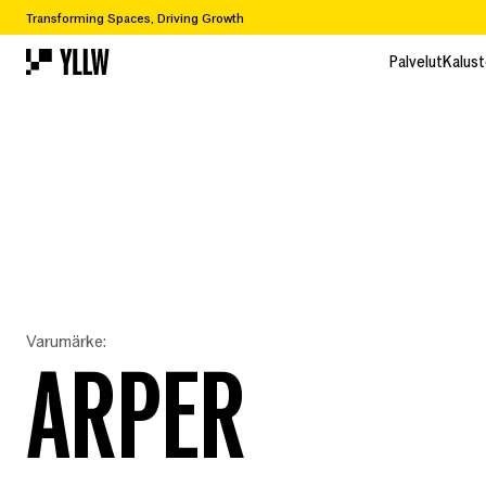
Transforming Spaces, Driving Growth
O
Palvelut
Kalust
Palvelut
Kalust
Varumärke:
ARPER