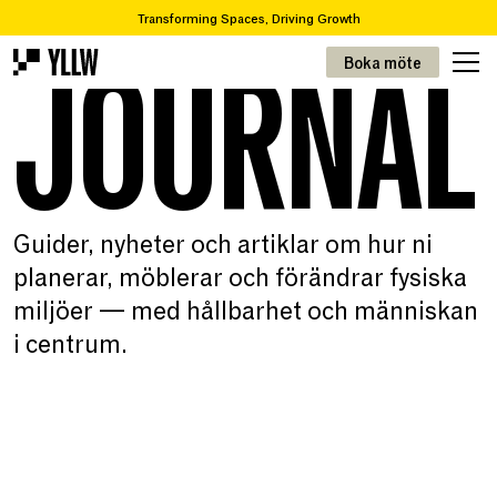
Transforming Spaces, Driving Growth
JOURNAL
2
Prenumerationslösningar för kontor, från 49kr/m
Boka möte
Står ni inför en flytt eller renovering? Vi tar er från A-Ö
Över 65 000 varor i vår återbrukskatalog
Transforming Spaces, Driving Growth
2
Prenumerationslösningar för kontor, från 49kr/m
Guider, nyheter och artiklar om hur ni
planerar, möblerar och förändrar fysiska
miljöer — med hållbarhet och människan
i centrum.