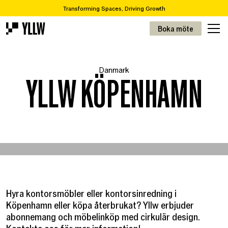
Transforming Spaces, Driving Growth
2
Prenumerationslösningar för kontor, från 49kr/m
Boka möte
Står ni inför en flytt eller renovering? Vi tar er från A-Ö
Över 65 000 varor i vår återbrukskatalog
Transforming Spaces, Driving Growth
Danmark
2
Prenumerationslösningar för kontor, från 49kr/m
YLLW KÖPENHAMN
Hyra kontorsmöbler eller kontorsinredning i
Köpenhamn eller köpa återbrukat? Yllw erbjuder
abonnemang och möbelinköp med cirkulär design.