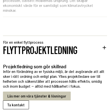
processen, oavsett möblernas ursprung. Det skapar
ekonomiskt värde för er samtidigt som klimatavtrycket
minskar.
För en enkel flyttprocess
FLYTTPROJEKTLEDNING
Projektledning som gör skillnad
Inför en förändring av er fysiska miljö, är det avgörande att allt
sker i rätt ordning och enligt plan. Yllws projektledare ser till
helheten och säkerställer att processen hålls effektiv, smidig
och inom budget – alltid med hållbarhet i fokus.
Läs mer om våra tjänster & lösningar
Ta kontakt