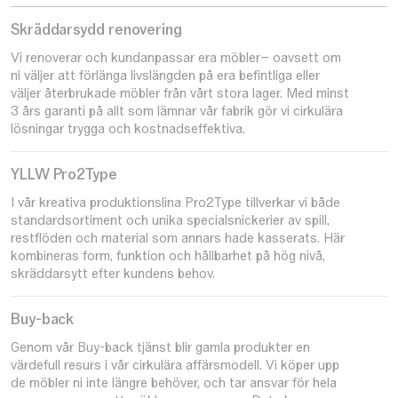
Skräddarsydd renovering
Vi renoverar och kundanpassar era möbler– oavsett om
ni väljer att förlänga livslängden på era befintliga eller
väljer återbrukade möbler från vårt stora lager. Med minst
3 års garanti på allt som lämnar vår fabrik gör vi cirkulära
lösningar trygga och kostnadseffektiva.
YLLW Pro2Type
I vår kreativa produktionslina Pro2Type tillverkar vi både
standardsortiment och unika specialsnickerier av spill,
restflöden och material som annars hade kasserats. Här
kombineras form, funktion och hållbarhet på hög nivå,
skräddarsytt efter kundens behov.
Buy-back
Genom vår Buy-back tjänst blir gamla produkter en
värdefull resurs i vår cirkulära affärsmodell. Vi köper upp
de möbler ni inte längre behöver, och tar ansvar för hela