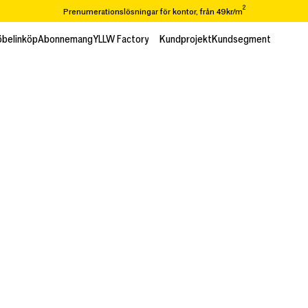
2
Prenumerationslösningar för kontor, från 49kr/m
Står ni inför en flytt eller renovering? Vi tar er från A-Ö
belinköp
Abonnemang
YLLW Factory
Kundprojekt
Kundsegment
belinköp
Abonnemang
Kundprojekt
Kundsegment
Över 65 000 varor i vår återbrukskatalog
2
Prenumerationslösningar för kontor, från 49kr/m