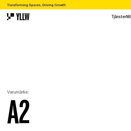
Transforming Spaces, Driving Growth
Tjänster
Mö
Tjänster
Mö
Varumärke:
A2