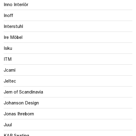
Inno Interiör
Inoff
Interstuhl
Ire Möbel
Isku
ITM
Jcami
Jeltec
Jern of Scandinavia
Johanson Design
Jonas Ihreborn
Juul
KAB Seating