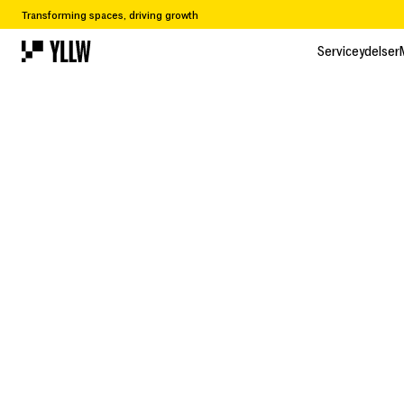
Transforming spaces, driving growth
Serviceydelser
Serviceydelser