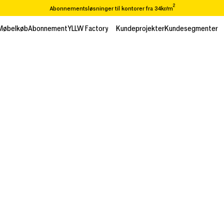
2
Abonnementsløsninger til kontorer fra 34kr/m
Ønsker du at flytte eller renovere? Vi tager dig fra A-Z
Møbelkøb
Abonnement
YLLW Factory
Kundeprojekter
Kundesegmenter
Møbelkøb
Abonnement
Kundeprojekter
Kundesegmenter
Over 65.000 varer i vores genbrugskatalog
2
Abonnementsløsninger til kontorer fra 34kr/m